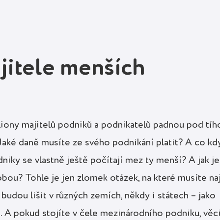
jitele menších
liony majitelů podniků a podnikatelů padnou pod tíh
 Jaké daně musíte ze svého podnikání platit? A co kd
niky se vlastně ještě počítají mez ty menší? A jak je
obou? Tohle je jen zlomek otázek, na které musíte naj
udou lišit v různých zemích, někdy i státech – jako
. A pokud stojíte v čele mezinárodního podniku, věc