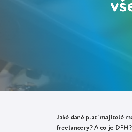
vš
Deutsch
Polski
Přihlásit se
Spustit zdarma
Jaké daně platí majitelé m
freelancery? A co je DPH? Č