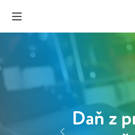
Ceny
Funkce
Správa docházky
Správa projektu
Systém 360
Customers
Daň z p
English
Čeština