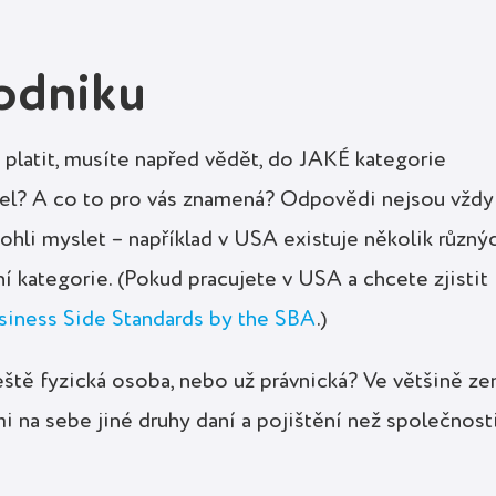
podniku
e platit, musíte napřed vědět, do JAKÉ kategorie
tel? A co to pro vás znamená? Odpovědi nejsou vždy
mohli myslet – například v USA existuje několik různý
ní kategorie. (Pokud pracujete v USA a chcete zjistit
siness Side Standards by the SBA
.)
 ještě fyzická osoba, nebo už právnická? Ve většině z
mi na sebe jiné druhy daní a pojištění než společnost