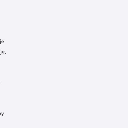
je
je,
t
ny