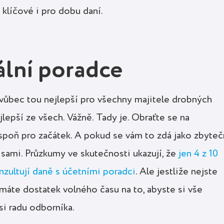
 klíčové i pro dobu daní.
ální poradce
 vůbec tou nejlepší pro všechny majitele drobných
lepší ze všech. Vážně. Tady je. Obraťte se na
spoň pro začátek. A pokud se vám to zdá jako zbyte
te sami. Průzkumy ve skutečnosti ukazují, že
jen 4 z 10
zultují daně s účetními poradci
. Ale jestliže nejste
emáte dostatek volného času na to, abyste si vše
 si radu odborníka.