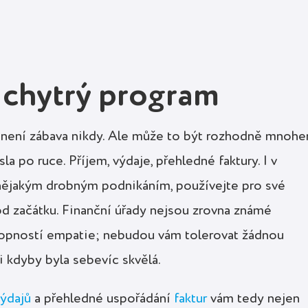
i chytrý program
 není zábava nikdy. Ale může to být rozhodně mnoh
a po ruce. Příjem, výdaje, přehledné faktury. I v
s nějakým drobným podnikáním, používejte pro své
d začátku. Finanční úřady nejsou zrovna známé
pností empatie; nebudou vám tolerovat žádnou
i kdyby byla sebevíc skvělá.
ýdajů
a přehledné uspořádání
faktur
vám tedy nejen