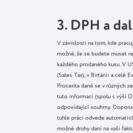
3. DPH a dal
V závislosti na tom, kde pracuj
možné, že se budete muset reg
každého prodaného kusu. V U
(Sales Tax), v Birtánii a celé
Procenta daně se v různých ze
tuto informaci (spolu s výší 
odpovídající souhrny. Doporuču
tuhle práci odvede automatic
možné druhy daní na vaši faktu