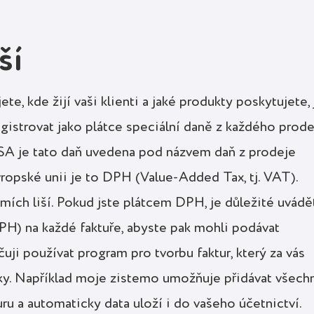
ší
ete, kde žijí vaši klienti a jaké produkty poskytujete, 
istrovat jako plátce speciální daně z každého prode
SA je tato daň uvedena pod názvem daň z prodeje
 Evropské unii je to DPH (Value-Added Tax, tj. VAT).
mích liší. Pokud jste plátcem DPH, je důležité uvádě
DPH) na každé faktuře, abyste pak mohli podávat
ji používat program pro tvorbu faktur, který za vás
ky. Například moje zistemo umožňuje přidávat všech
ru a automaticky data uloží i do vašeho účetnictví.