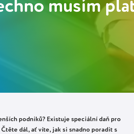
echno musím plat
enších podniků? Existuje speciální daň pro
těte dál, ať víte, jak si snadno poradit s