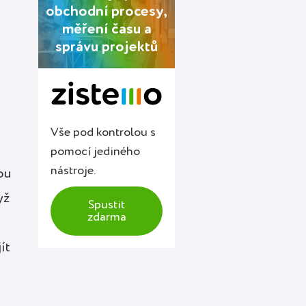
obchodní procesy,
měření času a
správu projektů
Vše pod kontrolou s
pomocí jediného
nástroje.
ou
yž
Spustit
zdarma
ít
i