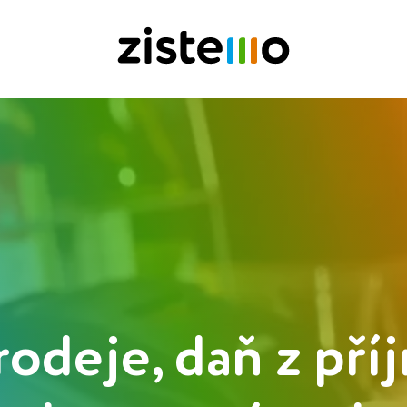
rodeje, daň z př