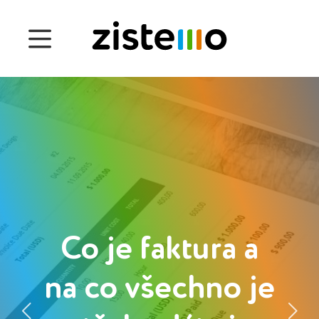
Ceny
Funkce
Správa docházky
Správa projektu
Systém 360
Customers
Co je faktura a
na co všechno je
English
Čeština