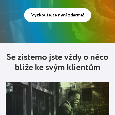
Deutsch (Switzerland)
Vyzkoušejte nyní zdarma!
Deutsch
Français
Italiano
Español
Se zistemo jste vždy o něco
Polski
blíže ke svým klientům
Portuguese
Українська
Přihlásit se
Spustit zdarma