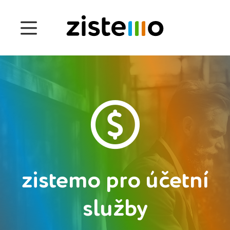
Ceny
Funkce
Správa docházky
Správa projektu
Systém 360
Customers
zistemo pro účetní
služby
English
Čeština