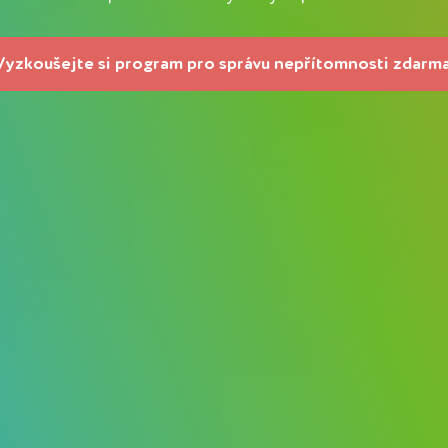
Vyzkoušejte si program pro správu nepřítomnosti zdarma