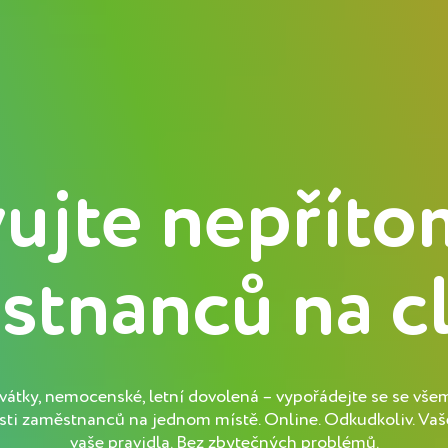
ujte nepřít
stnanců na c
svátky, nemocenské, letní dovolená – vypořádejte se se vše
ti zaměstnanců na jednom místě. Online. Odkudkoliv. Vaš
vaše pravidla. Bez zbytečných problémů.