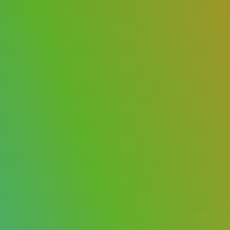
Deutsch (Switzerland)
Deutsch
Français
Italiano
Español
Polski
Portuguese
Українська
Přihlásit se
Spustit zdarma