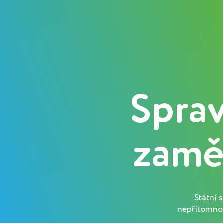
Sprav
zamě
Státní 
nepřítomnos