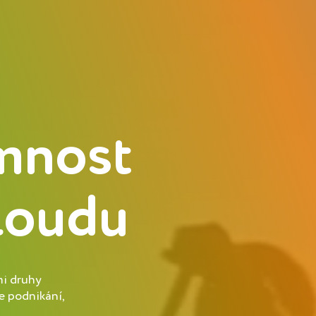
omnost
loudu
mi druhy
e podnikání,