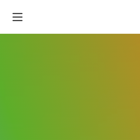
Ceny
Funkce
Správa docházky
Správa projektu
Systém 360
Customers
English
Čeština