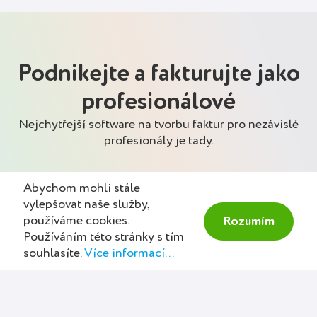
Podnikejte a fakturujte jako
profesionálové
Nejchytřejší software na tvorbu faktur pro nezávislé
profesionály je tady.
Abychom mohli stále
vylepšovat naše služby,
používáme cookies.
Rozumím
Používáním této stránky s tím
souhlasíte.
Více informací...
Nabízejte a komunikujte
Vytvářejte a posílejte cenové
nabídky za pár minut a uložte si