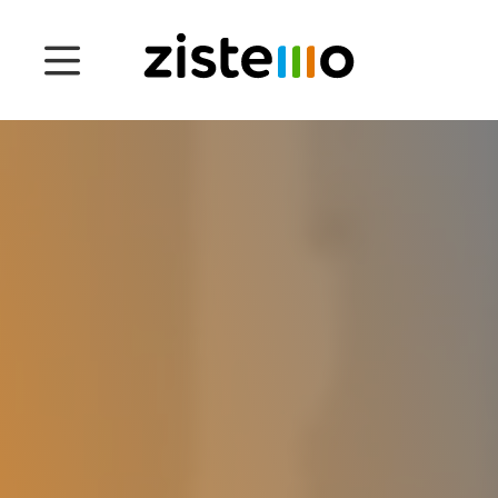
Ceny
Funkce
Správa docházky
Správa projektu
Systém 360
Customers
English
Čeština