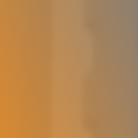
Deutsch (Switzerland)
Deutsch
Polski
Українська
Přihlásit se
Spustit zdarma