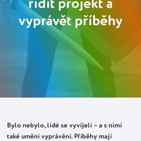
řídít projekt a
Deutsch
vyprávět příběhy
Polski
Українська
Přihlásit se
Spustit zdarma
Bylo nebylo, lidé se vyvíjeli – a s nimi
také umění vyprávění. Příběhy mají