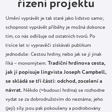
řízení projektu
Umění vyprávět je tak staré jako lidstvo samo;
schopnost vyprávět příběhy je možná dokonce
tím, co nás odlišuje od ostatních tvorů. Po
tisíce let si vypravěči získávali publikum
jednoduše: Cestou hrdiny, nebo jak se jí jinak
Tradiční hrdinova cesta,
říká – monomýtem.
jak ji popisuje lingvista Joseph Campbell,
se skládá se tří částí: odchod, zocelení a
návrat.
Někdo (=budoucí hrdina) se rozhodne
vydat se za dobrodružstvím do neznáma; jeho
(její) síly jsou pak pokoušeny a podrobovány