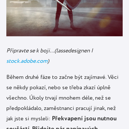
Připravte se k boji…(lassedesignen |
stock.adobe.com
)
Během druhé fáze to začne být zajímavé. Věci
se někdy pokazí, nebo se třeba zkazí úplně
všechno. Úkoly trvají mnohem déle, než se
předpokládalo, zaměstnanci pracují jinak, než
Překvapení jsou nutnou
jak jste si mysleli:
součástí. Přidejte pár napínavých