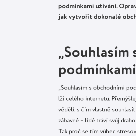
podmínkami užívání. Opravd
jak vytvořit dokonalé obc
„Souhlasím 
podmínkami
„Souhlasím s obchodními podmí
lží celého internetu. Přemýšlej
věděli, s čím vlastně souhla
zábavné – lidé tráví svůj dra
Tak proč se tím vůbec stresov