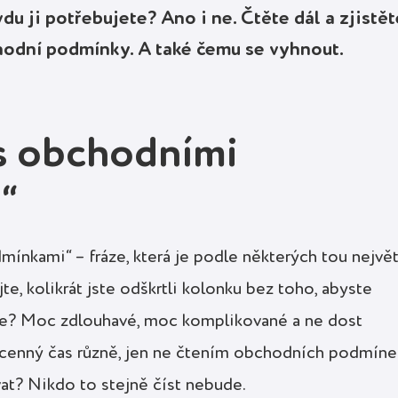
u ji potřebujete? Ano i ne. Čtěte dál a zjistět
hodní podmínky. A také čemu se vyhnout.
s obchodními
“
nkami“ – fráze, která je podle některých tou největ
te, kolikrát jste odškrtli kolonku bez toho, abyste
síte? Moc zdlouhavé, moc komplikované a ne dost
hocenný čas různě, jen ne čtením obchodních podmíne
at? Nikdo to stejně číst nebude.