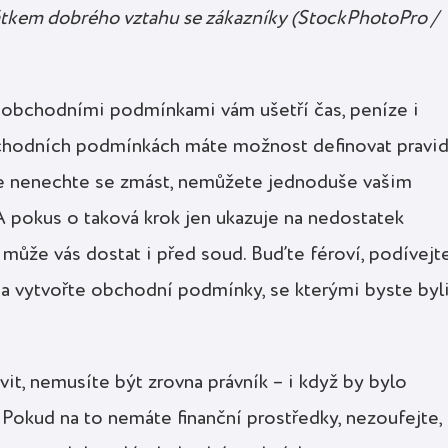
kem dobrého vztahu se zákazníky (StockPhotoPro /
s obchodními podmínkami vám ušetří čas, peníze i
chodních podmínkách máte možnost definovat pravid
Ale nenechte se zmást, nemůžete jednoduše vašim
 A pokus o taková krok jen ukazuje na nedostatek
může vás dostat i před soud. Buďte féroví, podívejt
 a vytvořte obchodní podmínky, se kterými byste byl
t, nemusíte být zrovna právník – i když by bylo
Pokud na to nemáte finanční prostředky, nezoufejte,