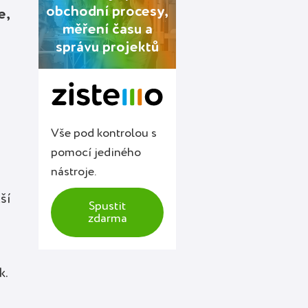
obchodní procesy,
e,
měření času a
správu projektů
Vše pod kontrolou s
pomocí jediného
nástroje.
ší
Spustit
zdarma
k.