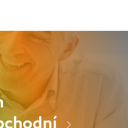
m
bchodní