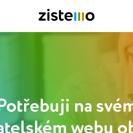
Potřebuji na své
atelském webu o