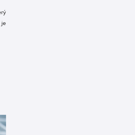
erý
 je