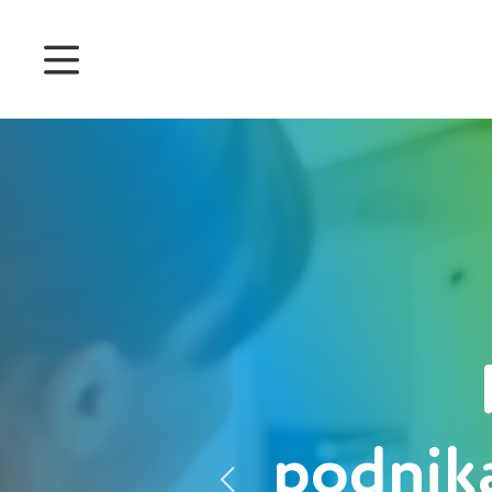
Ceny
Funkce
Správa docházky
Správa projektu
Systém 360
Customers
English
podnik
Čeština