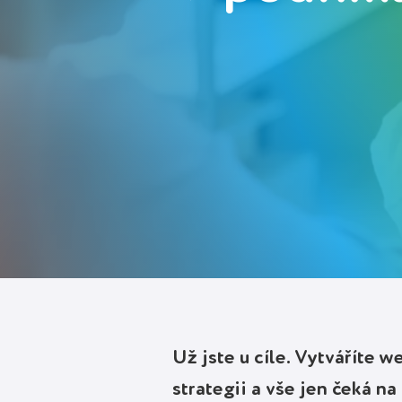
Deutsch
Polski
Přihlásit se
Spustit zdarma
Už jste u cíle. Vytváříte 
strategii a vše jen čeká na