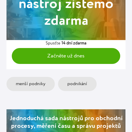
nástroj zistemo
zdarma
Spusťte
14 dní zdarma
Začněte už dnes
menší podniky
podnikání
Jednoduchá sada nástrojů pro obchodní
procesy, měření času a správu projektů