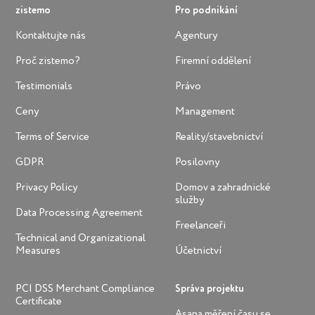
zistemo
Pro podnikání
Kontaktujte nás
Agentury
Proč zistemo?
Firemní oddělení
Testimonials
Právo
Ceny
Management
Terms of Service
Reality/stavebnictví
GDPR
Posilovny
Privacy Policy
Domov a zahradnické
služby
Data Processing Agreement
Freelanceři
Technical and Organizational
Measures
Účetnictví
PCI DSS Merchant Compliance
Správa projektu
Certificate
Asana měření času se