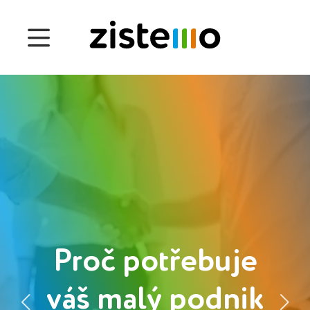
Ceny
Funkce
Správa docházky
Správa projektu
Systém 360
Customers
Proč potřebuje
English
váš malý podnik
Čeština