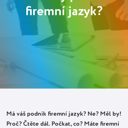
firemní jazyk?
Deutsch
Polski
Українська
Přihlásit se
Spustit zdarma
Má váš podnik firemní jazyk? Ne? Měl by!
Proč? Čtěte dál. Počkat, co? Máte firemní