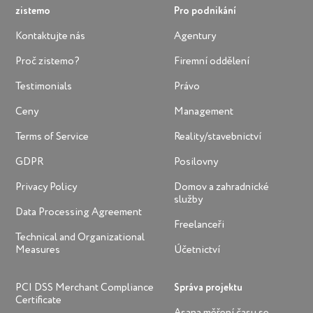
zistemo
Pro podnikání
Kontaktujte nás
Agentury
Proč zistemo?
Firemní oddělení
Testimonials
Právo
Ceny
Management
Terms of Service
Reality/stavebnictví
GDPR
Posilovny
Privacy Policy
Domov a zahradnické
služby
Data Processing Agreement
Freelanceři
Technical and Organizational
Measures
Účetnictví
PCI DSS Merchant Compliance
Správa projektu
Certificate
Asana měření času se