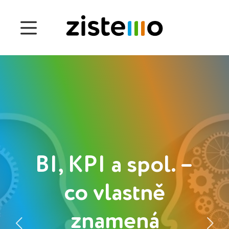
Ceny
Funkce
Správa docházky
Správa projektu
Systém 360
BI, KPI a spol. –
Customers
co vlastně
English
znamená
Čeština