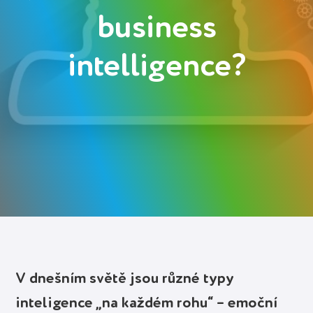
business
Deutsch
Polski
intelligence?
Українська
Přihlásit se
Spustit zdarma
V dnešním světě jsou různé typy
inteligence „na každém rohu“ – emoční