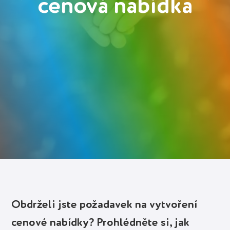
cenová nabídka
Deutsch
Polski
Українська
Přihlásit se
Spustit zdarma
Obdrželi jste požadavek na vytvoření
cenové nabídky? Prohlédněte si, jak