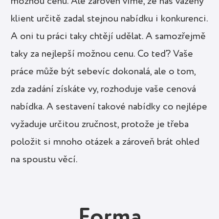
možnou cenu. Ale zároveň víme, že náš vážený
klient určitě zadal stejnou nabídku i konkurenci.
A oni tu práci taky chtějí udělat. A samozřejmě
taky za nejlepší možnou cenu. Co teď? Vaše
práce může být sebevíc dokonalá, ale o tom,
zda zadání získáte vy, rozhoduje vaše cenová
nabídka. A sestavení takové nabídky co nejlépe
vyžaduje určitou zručnost, protože je třeba
položit si mnoho otázek a zároveň brát ohled
na spoustu věcí.
Forma